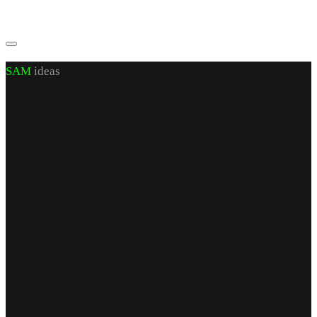
SAM
ideas
CUI J 22/972/2007 RO 21460206
sediu social: jud. Iași, sat Valea Lupuiui,
str Victoriei nr 70, cam 1, parter
capital social 200 RON
Find Us
punct de lucru
str. Armeana nr 12
parter
Iași, România