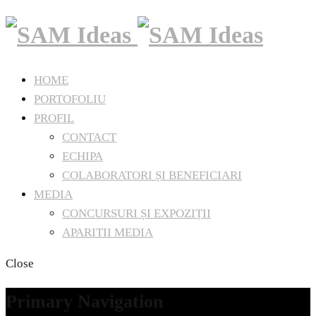
HOME
PORTOFOLIU
PROFIL
CONTACT
ECHIPA
COLABORATORI ȘI BENEFICIARI
MEDIA
CONCURSURI ȘI EXPOZIȚII
APARITII MEDIA
Close
Primary Navigation