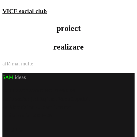
VICE social club
proiect
realizare
află mai multe
SAM
ideas
CUI J 22/972/2007 RO 21460206
sediu social: jud. Iași, sat Valea Lupuiui,
str Victoriei nr 70, cam 1, parter
capital social 200 RON
Find Us