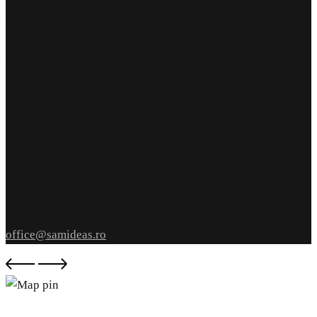
punct de lucru
str. Armeana nr 12
parter
Iași, România
Let’s Talk
004 0744.262.191
004 0745.251.969
write us
office@samideas.ro