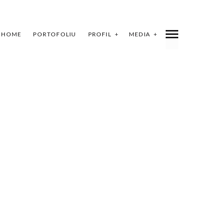
HOME
PORTOFOLIU
PROFIL
MEDIA
E
HOWROOM LUDMIN
LĂ MAI MULTE