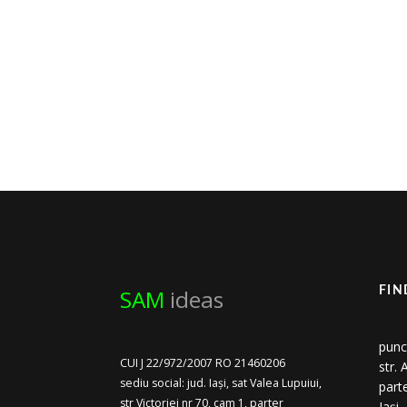
UNITATE INDUSTRIALĂ DE..
AFLĂ MAI MULTE
SAM
ideas
FIN
punc
CUI J 22/972/2007 RO 21460206
str.
sediu social: jud. Iași, sat Valea Lupuiui,
part
str Victoriei nr 70, cam 1, parter
Iași