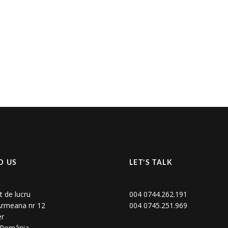
D US
LET’S TALK
t de lucru
004 0744.262.191
 Armeana nr 12
004 0745.251.969
er
, România