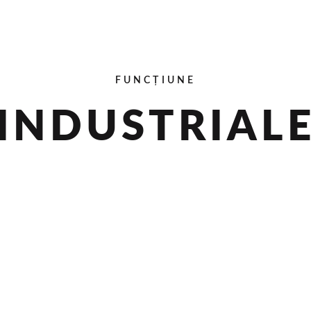
FUNCȚIUNE
INDUSTRIAL
MECON
AFLĂ MAI MULTE
S
AF