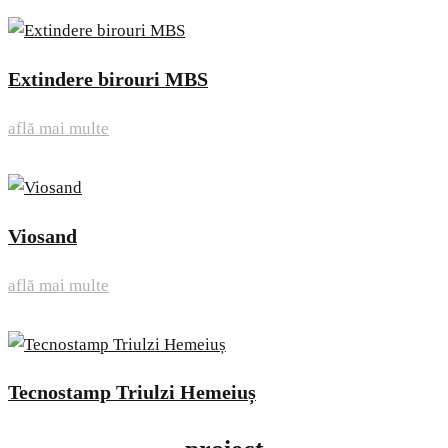
Extindere birouri MBS
află mai multe
Viosand
află mai multe
Tecnostamp Triulzi Hemeiuș