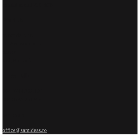
capital social 200 RON
Find Us
punct de lucru
str. Armeana nr 12
parter
Iași, România
Let’s Talk
004 0744.262.191
004 0745.251.969
write us
office@samideas.ro