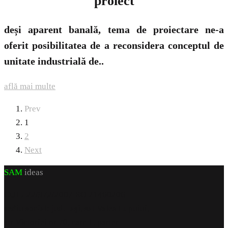
proiect
deși aparent banală, tema de proiectare ne-a
oferit posibilitatea de a reconsidera conceptul de
unitate industrială de..
află mai multe
Prev
1
2
Next
SAM
ideas
CUI J 22/972/2007 RO 21460206
sediu social: jud. Iași, sat Valea Lupuiui,
str Victoriei nr 70, cam 1, parter