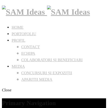
HOME
PORTOFOLIU
PROFIL
CONTACT
ECHIPA
COLABORATORI ȘI BENEFICIARI
MEDIA
CONCURSURI ȘI EXPOZIȚII
APARITII MEDIA
Close
Primary Navigation