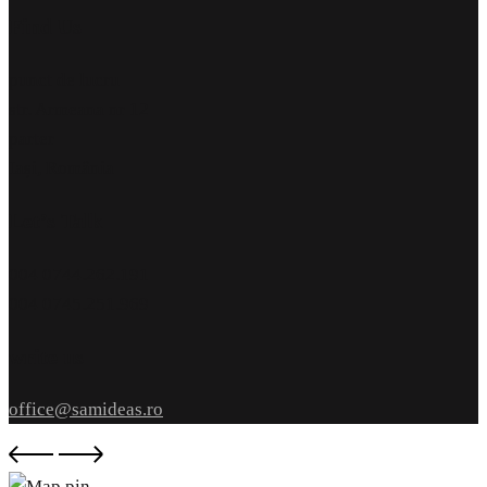
Find Us
punct de lucru
str. Armeana nr 12
parter
Iași, România
Let’s Talk
004 0744.262.191
004 0745.251.969
write us
office@samideas.ro