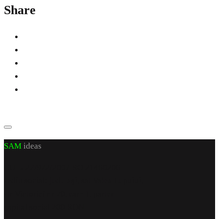
Share
SAM
ideas
CUI J 22/972/2007 RO 21460206
sediu social: jud. Iași, sat Valea Lupuiui,
str Victoriei nr 70, cam 1, parter
capital social 200 RON