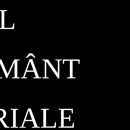
L
ĂMÂNT
RIALE