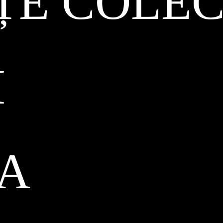
ȚE COLEC
I
CA