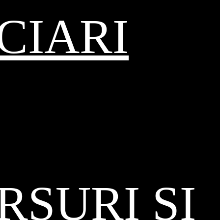
CIARI
SURI ȘI