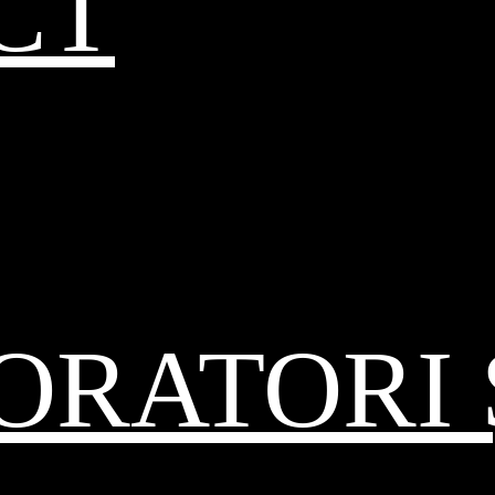
CT
RATORI 