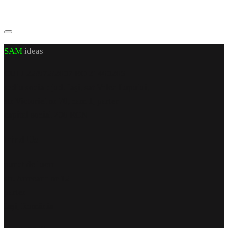
SAM
ideas
CUI J 22/972/2007 RO 21460206
sediu social: jud. Iași, sat Valea Lupuiui,
str Victoriei nr 70, cam 1, parter
capital social 200 RON
Find Us
punct de lucru
str. Armeana nr 12
parter
Iași, România