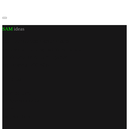
SAM
ideas
CUI J 22/972/2007 RO 21460206
sediu social: jud. Iași, sat Valea Lupuiui,
str Victoriei nr 70, cam 1, parter
capital social 200 RON
Find Us
punct de lucru
str. Armeana nr 12
parter
Iași, România