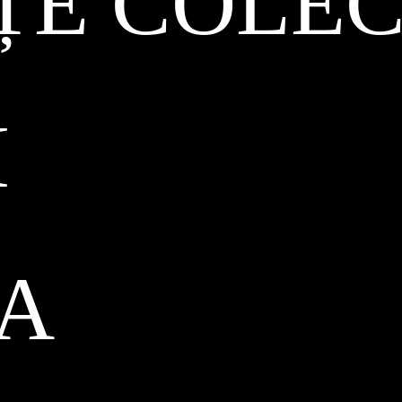
ȚE COLEC
I
CA