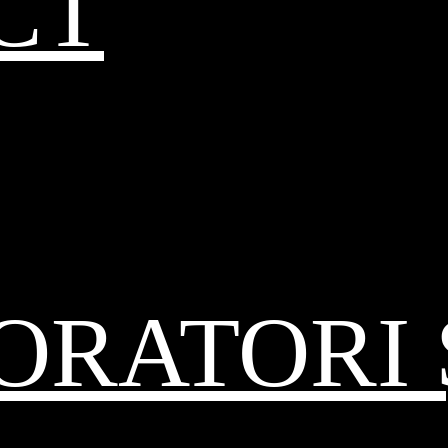
CT
RATORI 