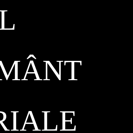
L
ĂMÂNT
RIALE