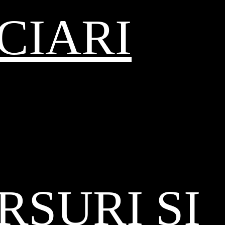
CIARI
SURI ȘI