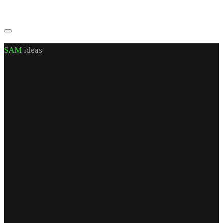
SAM
ideas
CUI J 22/972/2007 RO 21460206
sediu social: jud. Iași, sat Valea Lupuiui,
str Victoriei nr 70, cam 1, parter
capital social 200 RON
Find Us
punct de lucru
str. Armeana nr 12
parter
Iași, România