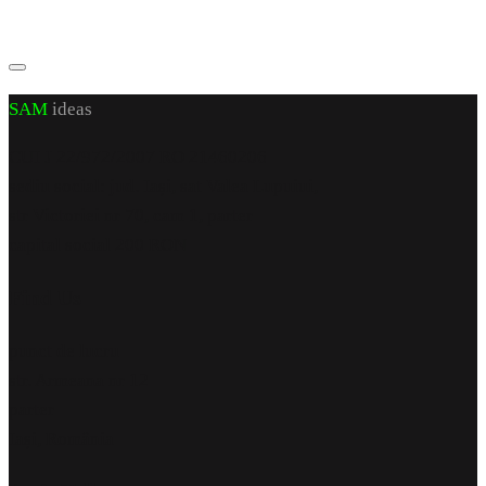
SAM
ideas
CUI J 22/972/2007 RO 21460206
sediu social: jud. Iași, sat Valea Lupuiui,
str Victoriei nr 70, cam 1, parter
capital social 200 RON
Find Us
punct de lucru
str. Armeana nr 12
parter
Iași, România