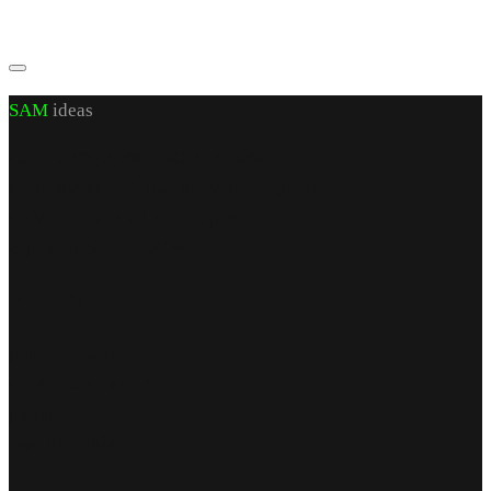
SAM
ideas
CUI J 22/972/2007 RO 21460206
sediu social: jud. Iași, sat Valea Lupuiui,
str Victoriei nr 70, cam 1, parter
capital social 200 RON
Find Us
punct de lucru
str. Armeana nr 12
parter
Iași, România