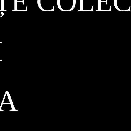
ȚE COLEC
I
CA