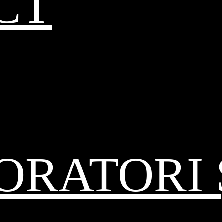
CT
RATORI 