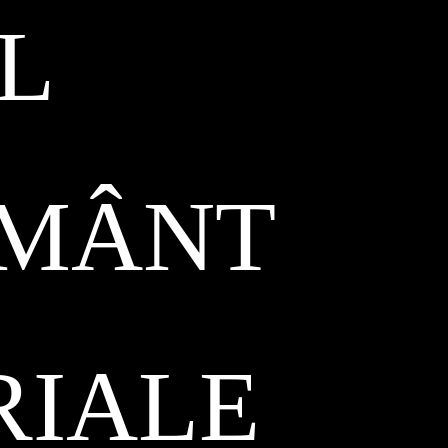
L
ĂMÂNT
RIALE