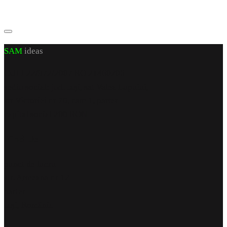
SAM
ideas
CUI J 22/972/2007 RO 21460206
sediu social: jud. Iași, sat Valea Lupuiui,
str Victoriei nr 70, cam 1, parter
capital social 200 RON
Find Us
punct de lucru
str. Armeana nr 12
parter
Iași, România