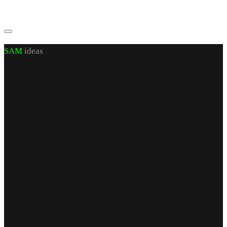
SAM
ideas
CUI J 22/972/2007 RO 21460206
sediu social: jud. Iași, sat Valea Lupuiui,
str Victoriei nr 70, cam 1, parter
capital social 200 RON
Find Us
punct de lucru
str. Armeana nr 12
parter
Iași, România