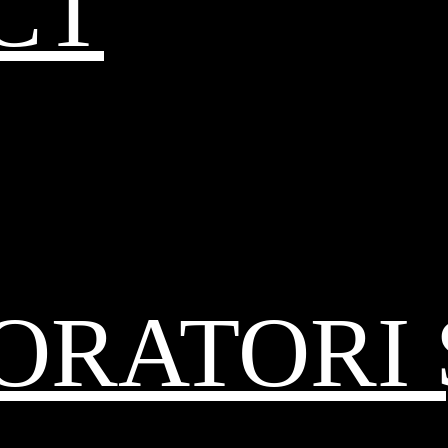
CT
RATORI 