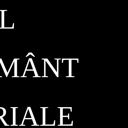
L
ĂMÂNT
RIALE