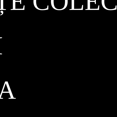
ȚE COLEC
I
CA