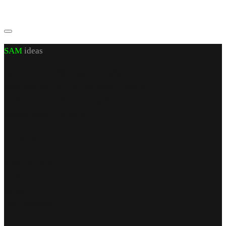
SAM
ideas
CUI J 22/972/2007 RO 21460206
sediu social: jud. Iași, sat Valea Lupuiui,
str Victoriei nr 70, cam 1, parter
capital social 200 RON
Find Us
punct de lucru
str. Armeana nr 12
parter
Iași, România