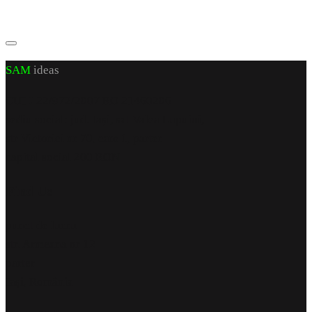
SAM
ideas
CUI J 22/972/2007 RO 21460206
sediu social: jud. Iași, sat Valea Lupuiui,
str Victoriei nr 70, cam 1, parter
capital social 200 RON
Find Us
punct de lucru
str. Armeana nr 12
parter
Iași, România