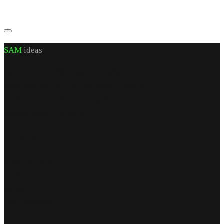
SAM
ideas
CUI J 22/972/2007 RO 21460206
sediu social: jud. Iași, sat Valea Lupuiui,
str Victoriei nr 70, cam 1, parter
capital social 200 RON
Find Us
punct de lucru
str. Armeana nr 12
parter
Iași, România