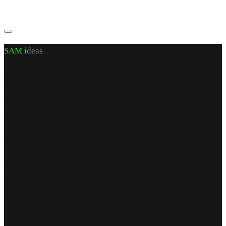
SAM
ideas
CUI J 22/972/2007 RO 21460206
sediu social: jud. Iași, sat Valea Lupuiui,
str Victoriei nr 70, cam 1, parter
capital social 200 RON
Find Us
punct de lucru
str. Armeana nr 12
parter
Iași, România