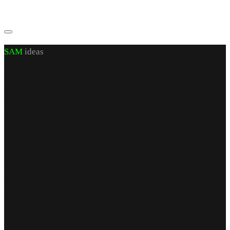
SAM
ideas
CUI J 22/972/2007 RO 21460206
sediu social: jud. Iași, sat Valea Lupuiui,
str Victoriei nr 70, cam 1, parter
capital social 200 RON
Find Us
punct de lucru
str. Armeana nr 12
parter
Iași, România