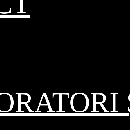
CT
RATORI 