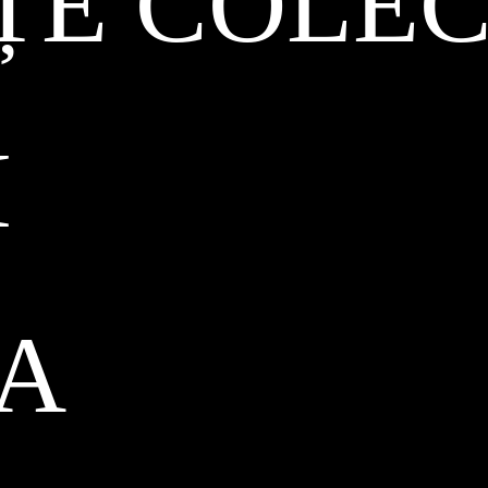
ȚE COLEC
I
CA