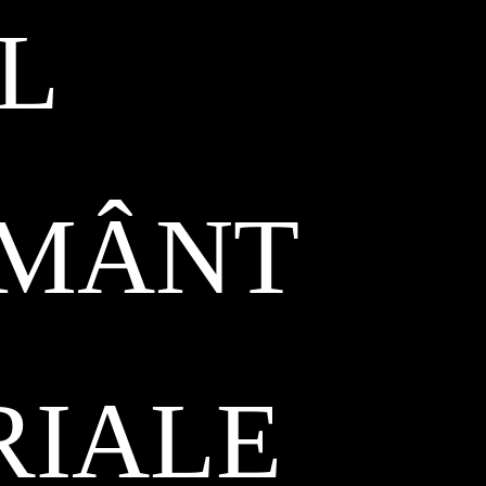
L
ĂMÂNT
RIALE