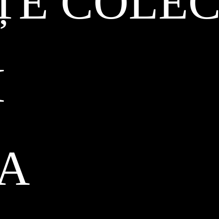
ȚE COLEC
I
CA