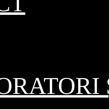
CT
RATORI 