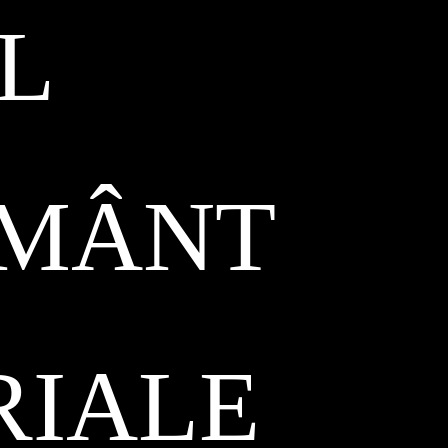
L
ĂMÂNT
RIALE