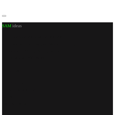
SAM
ideas
CUI J 22/972/2007 RO 21460206
sediu social: jud. Iași, sat Valea Lupuiui,
str Victoriei nr 70, cam 1, parter
capital social 200 RON
Find Us
punct de lucru
str. Armeana nr 12
parter
Iași, România