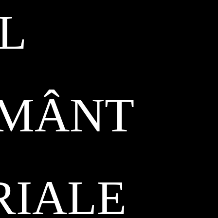
L
ĂMÂNT
RIALE