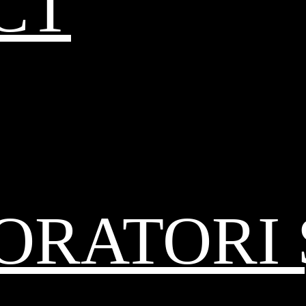
CT
RATORI 