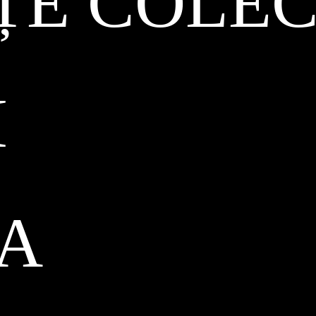
ȚE COLEC
I
CA