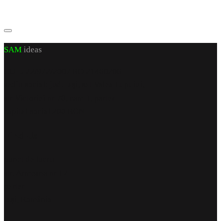
SAM
ideas
CUI J 22/972/2007 RO 21460206
sediu social: jud. Iași, sat Valea Lupuiui,
str Victoriei nr 70, cam 1, parter
capital social 200 RON
Find Us
punct de lucru
str. Armeana nr 12
parter
Iași, România