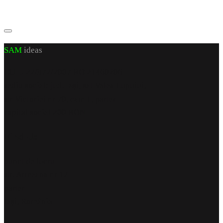
SAM
ideas
CUI J 22/972/2007 RO 21460206
sediu social: jud. Iași, sat Valea Lupuiui,
str Victoriei nr 70, cam 1, parter
capital social 200 RON
Find Us
punct de lucru
str. Armeana nr 12
parter
Iași, România