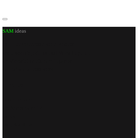
SAM
ideas
CUI J 22/972/2007 RO 21460206
sediu social: jud. Iași, sat Valea Lupuiui,
str Victoriei nr 70, cam 1, parter
capital social 200 RON
Find Us
punct de lucru
str. Armeana nr 12
parter
Iași, România