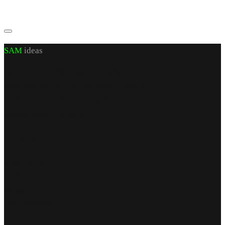
SAM
ideas
CUI J 22/972/2007 RO 21460206
sediu social: jud. Iași, sat Valea Lupuiui,
str Victoriei nr 70, cam 1, parter
capital social 200 RON
Find Us
punct de lucru
str. Armeana nr 12
parter
Iași, România