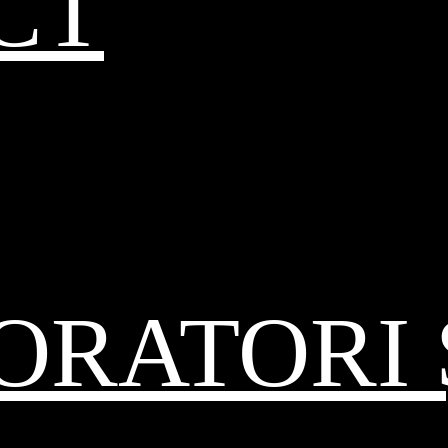
CT
RATORI 