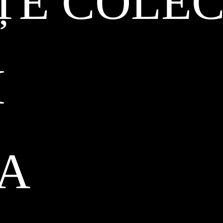
ȚE COLEC
I
CA