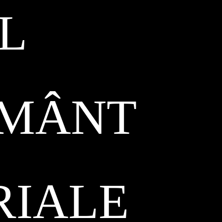
L
ĂMÂNT
RIALE