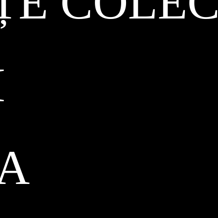
ȚE COLEC
I
CA