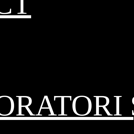
CT
RATORI 