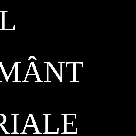
L
ĂMÂNT
RIALE