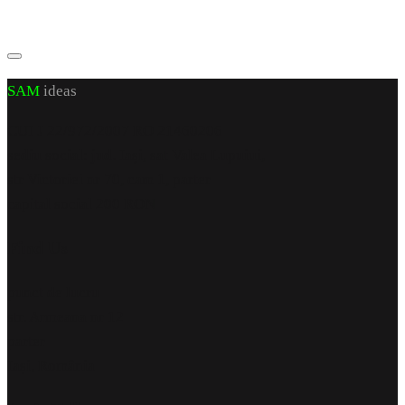
SAM
ideas
CUI J 22/972/2007 RO 21460206
sediu social: jud. Iași, sat Valea Lupuiui,
str Victoriei nr 70, cam 1, parter
capital social 200 RON
Find Us
punct de lucru
str. Armeana nr 12
parter
Iași, România