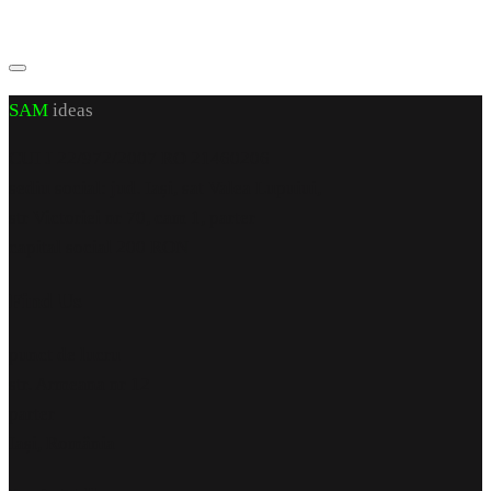
SAM
ideas
CUI J 22/972/2007 RO 21460206
sediu social: jud. Iași, sat Valea Lupuiui,
str Victoriei nr 70, cam 1, parter
capital social 200 RON
Find Us
punct de lucru
str. Armeana nr 12
parter
Iași, România