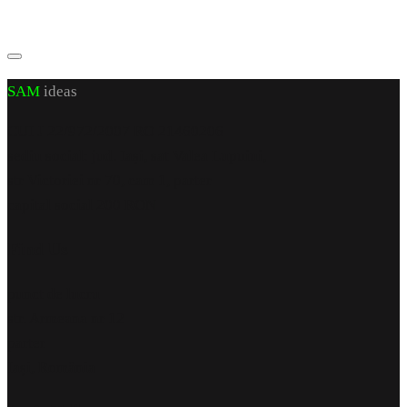
SAM
ideas
CUI J 22/972/2007 RO 21460206
sediu social: jud. Iași, sat Valea Lupuiui,
str Victoriei nr 70, cam 1, parter
capital social 200 RON
Find Us
punct de lucru
str. Armeana nr 12
parter
Iași, România