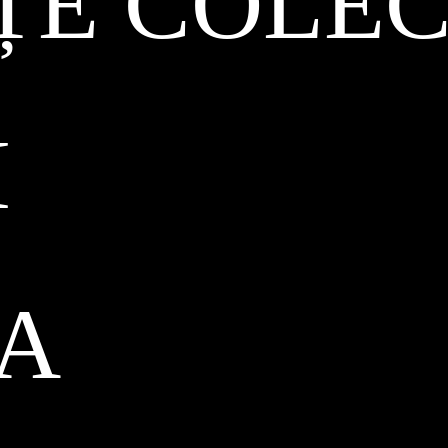
ȚE COLEC
I
CA