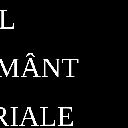
L
ĂMÂNT
RIALE