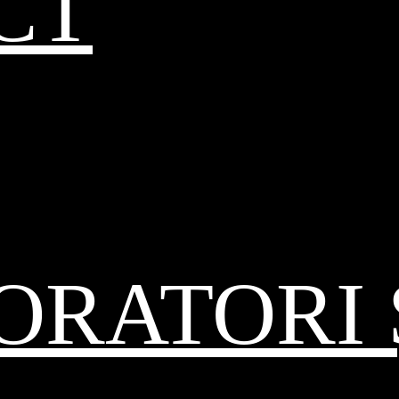
CT
RATORI 