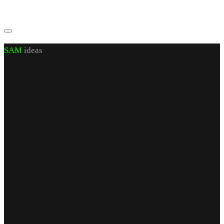
SAM
ideas
CUI J 22/972/2007 RO 21460206
sediu social: jud. Iași, sat Valea Lupuiui,
str Victoriei nr 70, cam 1, parter
capital social 200 RON
Find Us
punct de lucru
str. Armeana nr 12
parter
Iași, România