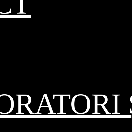
CT
RATORI 