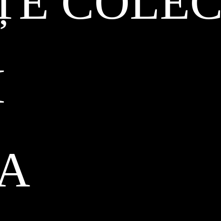
ȚE COLEC
I
CA