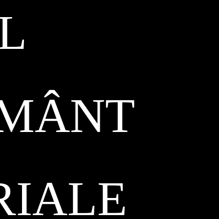
L
ĂMÂNT
RIALE