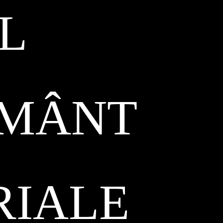
L
ĂMÂNT
RIALE