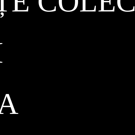
ȚE COLEC
I
CA