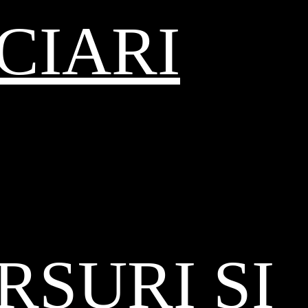
CIARI
SURI ȘI