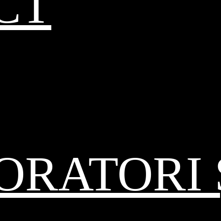
CT
RATORI 