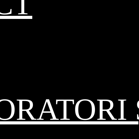
CT
RATORI 