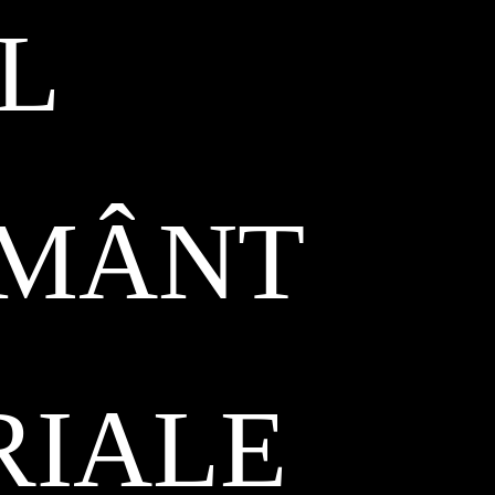
L
ĂMÂNT
RIALE