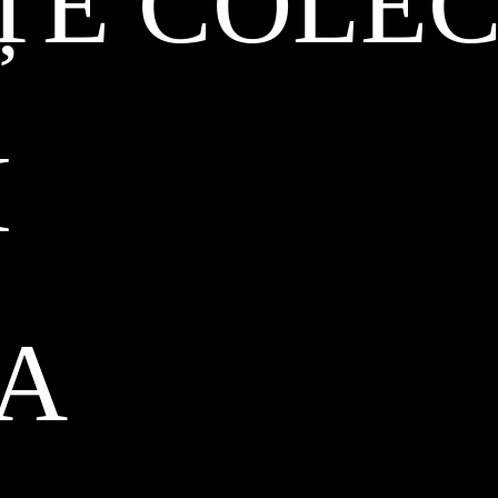
ȚE COLEC
I
CA