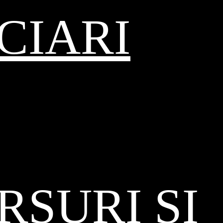
CIARI
SURI ȘI