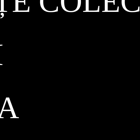
ȚE COLEC
I
CA