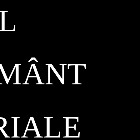
L
ĂMÂNT
RIALE