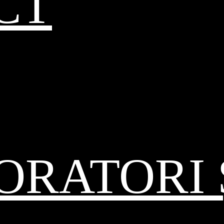
CT
RATORI 