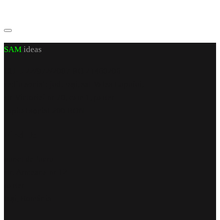
SAM
ideas
CUI J 22/972/2007 RO 21460206
sediu social: jud. Iași, sat Valea Lupuiui,
str Victoriei nr 70, cam 1, parter
capital social 200 RON
Find Us
punct de lucru
str. Armeana nr 12
parter
Iași, România