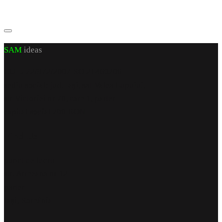
SAM
ideas
CUI J 22/972/2007 RO 21460206
sediu social: jud. Iași, sat Valea Lupuiui,
str Victoriei nr 70, cam 1, parter
capital social 200 RON
Find Us
punct de lucru
str. Armeana nr 12
parter
Iași, România