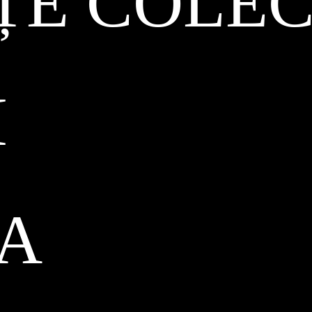
ȚE COLEC
I
CA