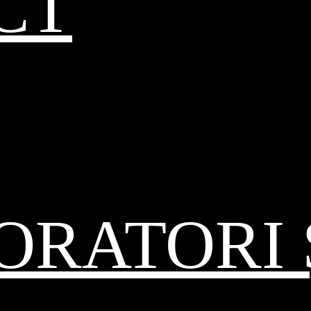
CT
RATORI 