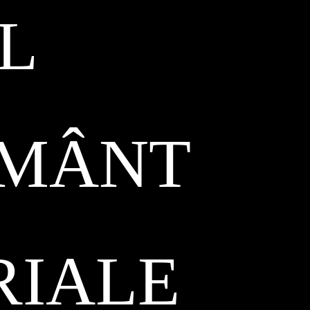
L
ĂMÂNT
RIALE