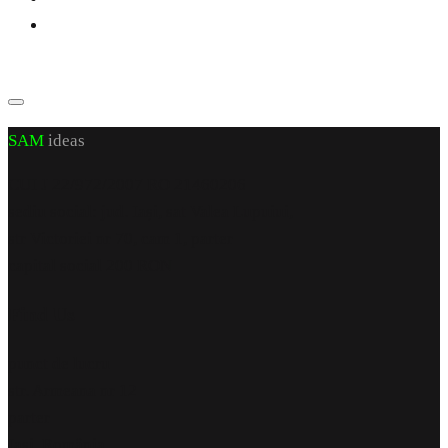
SAM
ideas
CUI J 22/972/2007 RO 21460206
sediu social: jud. Iași, sat Valea Lupuiui,
str Victoriei nr 70, cam 1, parter
capital social 200 RON
Find Us
punct de lucru
str. Armeana nr 12
parter
Iași, România