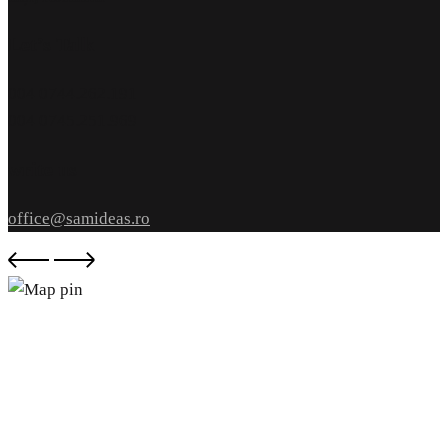
Let’s Talk
004 0744.262.191
004 0745.251.969
write us
office@samideas.ro