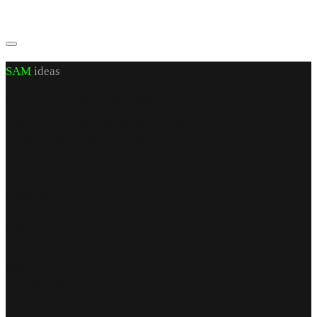
SAM
ideas
CUI J 22/972/2007 RO 21460206
sediu social: jud. Iași, sat Valea Lupuiui,
str Victoriei nr 70, cam 1, parter
capital social 200 RON
Find Us
punct de lucru
str. Armeana nr 12
parter
Iași, România