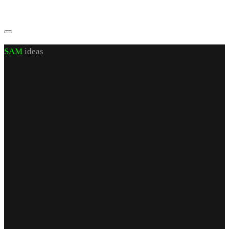
SAM
ideas
CUI J 22/972/2007 RO 21460206
sediu social: jud. Iași, sat Valea Lupuiui,
str Victoriei nr 70, cam 1, parter
capital social 200 RON
Find Us
punct de lucru
str. Armeana nr 12
parter
Iași, România