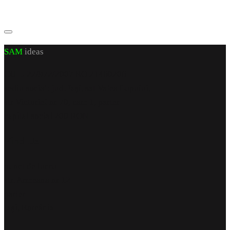
SAM
ideas
CUI J 22/972/2007 RO 21460206
sediu social: jud. Iași, sat Valea Lupuiui,
str Victoriei nr 70, cam 1, parter
capital social 200 RON
Find Us
punct de lucru
str. Armeana nr 12
parter
Iași, România