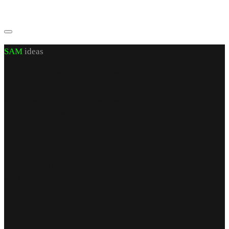
SAM
ideas
CUI J 22/972/2007 RO 21460206
sediu social: jud. Iași, sat Valea Lupuiui,
str Victoriei nr 70, cam 1, parter
capital social 200 RON
Find Us
punct de lucru
str. Armeana nr 12
parter
Iași, România