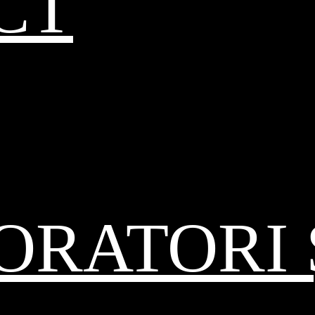
CT
RATORI 