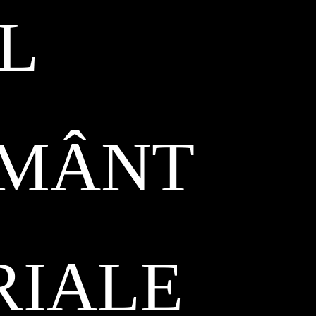
L
ĂMÂNT
RIALE