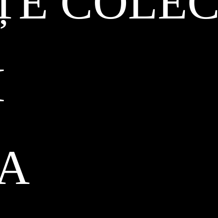
ȚE COLEC
I
CA