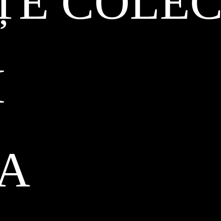
ȚE COLEC
I
CA