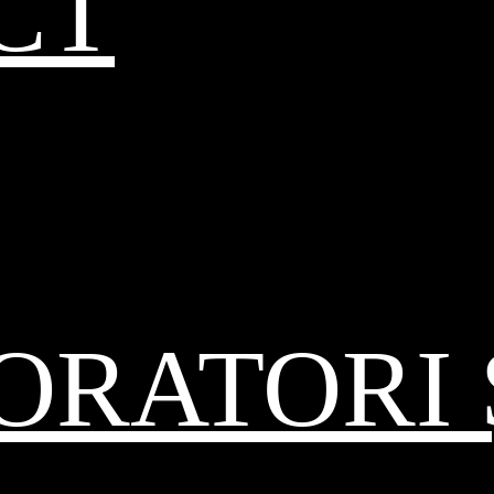
CT
RATORI 