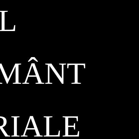
L
ĂMÂNT
RIALE